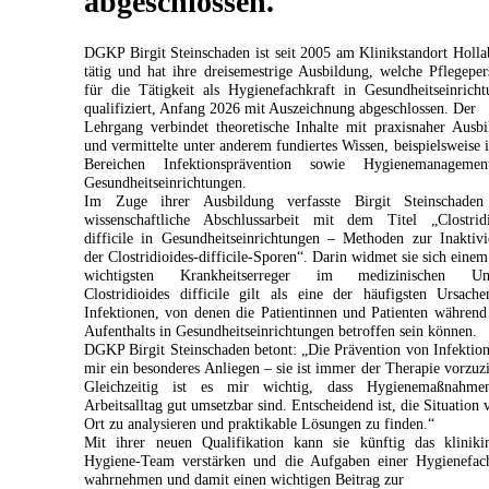
abgeschlossen.
DGKP Birgit Steinschaden ist seit 2005 am Klinikstandort Holl
tätig und hat ihre dreisemestrige Ausbildung, welche Pflegepe
für die Tätigkeit als Hygienefachkraft in Gesundheitseinrich
qualifiziert, Anfang 2026 mit Auszeichnung abgeschlossen. Der
Lehrgang verbindet theoretische Inhalte mit praxisnaher Ausb
und vermittelte unter anderem fundiertes Wissen, beispielsweise 
Bereichen Infektionsprävention sowie Hygienemanageme
Gesundheitseinrichtungen.
Im Zuge ihrer Ausbildung verfasste Birgit Steinschaden
wissenschaftliche Abschlussarbeit mit dem Titel „Clostridi
difficile in Gesundheitseinrichtungen – Methoden zur Inaktiv
der Clostridioides-difficile-Sporen“. Darin widmet sie sich einem
wichtigsten Krankheitserreger im medizinischen Um
Clostridioides difficile gilt als eine der häufigsten Ursach
Infektionen, von denen die Patientinnen und Patienten während
Aufenthalts in Gesundheitseinrichtungen betroffen sein können.
DGKP Birgit Steinschaden betont: „Die Prävention von Infektion
mir ein besonderes Anliegen – sie ist immer der Therapie vorzuz
Gleichzeitig ist es mir wichtig, dass Hygienemaßnahm
Arbeitsalltag gut umsetzbar sind. Entscheidend ist, die Situation 
Ort zu analysieren und praktikable Lösungen zu finden.“
Mit ihrer neuen Qualifikation kann sie künftig das klinikin
Hygiene-Team verstärken und die Aufgaben einer Hygienefach
wahrnehmen und damit einen wichtigen Beitrag zur