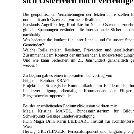
sich Österreich noch verteidig
Die geopolitischen Verschiebungen der letzten Jahre stellen 
und damit auch Österreich vor neue Realitäten:
Russlands Angriffskrieg, Konflikte im Nahen Osten und zuneh
globale Spannungen verändern die internationale Sicherheitso
nachhaltig.
Was bedeutet das konkret für unser Land – und für unsere Städ
Gemeinden?
Welche Rolle spielen Resilienz, Prävention und gesellschaft
Zusammenhalt im Kontext der umfassenden Landesverteidigung?
Und wie kann Sicherheit im 21. Jahrhundert ganzheitlich ge
werden?
Zu Beginn gab es einen imposanten Fachvortrag von
Brigadier Reinhard KRAFT
Projektleiter Strategische Kommunikation im Bundesministeri
Landesverteidigung, ehemaliger Kommandant der Flieger
Fliegerabwehrtruppenschule
Bei der anschließenden Podiumsdiskussion wirkten mit:
Mag.a Kristina MANDL, Bundesministerium für Bild
Schwerpunkt Geistige Landesverteidigung
PDin Mag.a Dr.in Karin LIEBHART, Institut für Konfliktfors
Wien
Herwig GREYLINGER, Personaldisponent und langjährig enga