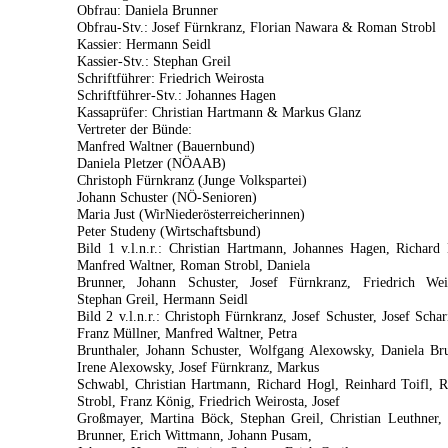
Obfrau: Daniela Brunner
Obfrau-Stv.: Josef Fürnkranz, Florian Nawara & Roman Strobl
Kassier: Hermann Seidl
Kassier-Stv.: Stephan Greil
Schriftführer: Friedrich Weirosta
Schriftführer-Stv.: Johannes Hagen
Kassaprüfer: Christian Hartmann & Markus Glanz
Vertreter der Bünde:
Manfred Waltner (Bauernbund)
Daniela Pletzer (NÖAAB)
Christoph Fürnkranz (Junge Volkspartei)
Johann Schuster (NÖ-Senioren)
Maria Just (WirNiederösterreicherinnen)
Peter Studeny (Wirtschaftsbund)
Bild 1 v.l.n.r.: Christian Hartmann, Johannes Hagen, Richard
Manfred Waltner, Roman Strobl, Daniela
Brunner, Johann Schuster, Josef Fürnkranz, Friedrich Weir
Stephan Greil, Hermann Seidl
Bild 2 v.l.n.r.: Christoph Fürnkranz, Josef Schuster, Josef Schar
Franz Müllner, Manfred Waltner, Petra
Brunthaler, Johann Schuster, Wolfgang Alexowsky, Daniela Br
Irene Alexowsky, Josef Fürnkranz, Markus
Schwabl, Christian Hartmann, Richard Hogl, Reinhard Toifl, 
Strobl, Franz König, Friedrich Weirosta, Josef
Großmayer, Martina Böck, Stephan Greil, Christian Leuthner,
Brunner, Erich Wittmann, Johann Pusam,