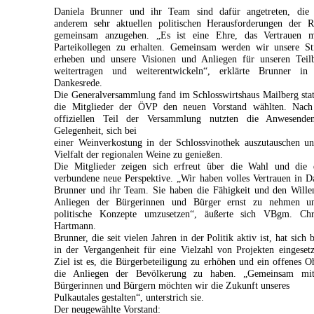
Daniela Brunner und ihr Team sind dafür angetreten, die 
anderem sehr aktuellen politischen Herausforderungen der R
gemeinsam anzugehen. „Es ist eine Ehre, das Vertrauen m
Parteikollegen zu erhalten. Gemeinsam werden wir unsere S
erheben und unsere Visionen und Anliegen für unseren Teilb
weitertragen und weiterentwickeln“, erklärte Brunner in 
Dankesrede.
Die Generalversammlung fand im Schlosswirtshaus Mailberg sta
die Mitglieder der ÖVP den neuen Vorstand wählten. Nac
offiziellen Teil der Versammlung nutzten die Anwesende
Gelegenheit, sich bei
einer Weinverkostung in der Schlossvinothek auszutauschen u
Vielfalt der regionalen Weine zu genießen.
Die Mitglieder zeigen sich erfreut über die Wahl und die 
verbundene neue Perspektive. „Wir haben volles Vertrauen in D
Brunner und ihr Team. Sie haben die Fähigkeit und den Wille
Anliegen der Bürgerinnen und Bürger ernst zu nehmen u
politische Konzepte umzusetzen“, äußerte sich VBgm. Chri
Hartmann.
Brunner, die seit vielen Jahren in der Politik aktiv ist, hat sich b
in der Vergangenheit für eine Vielzahl von Projekten eingesetz
Ziel ist es, die Bürgerbeteiligung zu erhöhen und ein offenes O
die Anliegen der Bevölkerung zu haben. „Gemeinsam mi
Bürgerinnen und Bürgern möchten wir die Zukunft unseres
Pulkautales gestalten“, unterstrich sie.
Der neugewählte Vorstand: