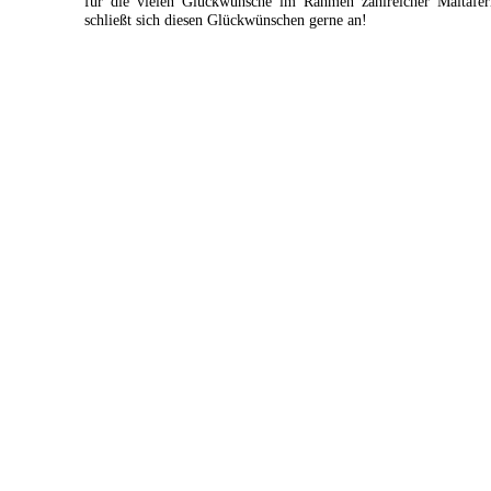
für die vielen Glückwünsche im Rahmen zahlreicher Maitafer
schließt sich diesen Glückwünschen gerne an!