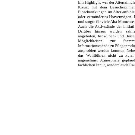
Ein Highlight war der Alterssimula
Kreuz, mit dem Besucher:innen
Einschränkungen im Alter anfühle
oder vermindertes Hörvermögen. 
und sorgte für viele Aha-Momente.
Auch die Aktivstände der Initiat
Darüber hinaus wurden zahlre
angeboten, bspw. Seh- und Hörte
Möglichkeiten zur Stammze
Informationsstände zu Pflegeproduk
ausprobiert werden konnten. Neb
das Wohlfühlen nicht zu kurz:
angenehmer Atmosphäre geplaud
fachlichen Input, sondern auch R