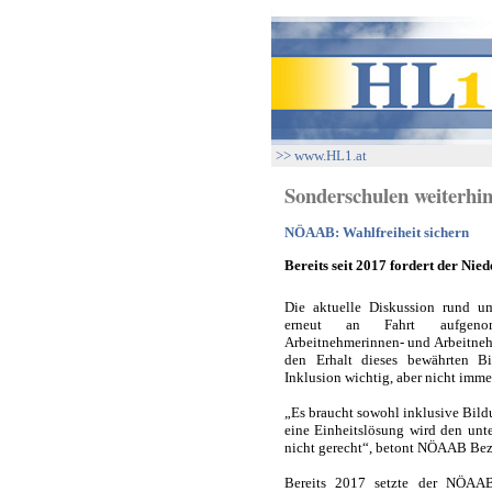
>> www.HL1.at
Sonderschulen weiterhin
NÖAAB: Wahlfreiheit sichern
Bereits seit 2017 fordert der N
Die aktuelle Diskussion rund u
erneut an Fahrt aufgenomm
Arbeitnehmerinnen- und Arbeitneh
den Erhalt dieses bewährten Bi
Inklusion wichtig, aber nicht immer
„Es braucht sowohl inklusive Bil
eine Einheitslösung wird den unt
nicht gerecht“, betont NÖAAB Be
Bereits 2017 setzte der NÖAAB