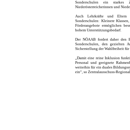
Sonderschulen ein starkes
Niederösterreicherinnen und Nieder
Auch Lehrkräfte und Eltern 
Sonderschulen: Kleinere Klassen,
Förderangebote ermöglichen bes
hohem Unterstützungsbedarf.
Der NÖAAB fordert daher den Er
Sonderschulen, den gezielten A
Sicherstellung der Wahlfreiheit für 
„Damit eine reine Inklusion funkt
Personal und geeignete Rahmenb
weiterhin für ein duales Bildungs
ein“, so Zentralausschuss-Regiona